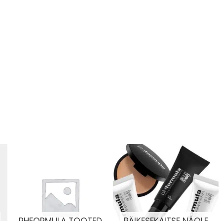
PHFORMULA TOOTED
PÄIKESEKAITSE NÄOLE