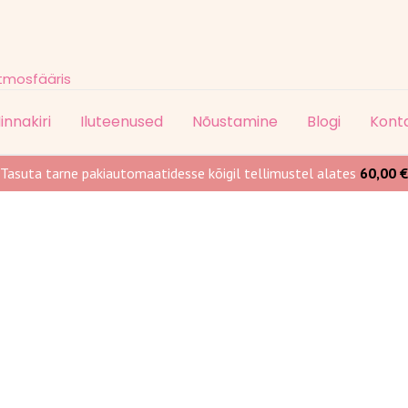
atmosfääris
innakiri
Iluteenused
Nõustamine
Blogi
Kont
Tasuta tarne pakiautomaatidesse kõigil tellimustel alates
60,00
€