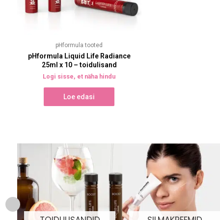
pHformula tooted
pHformula Liquid Life Radiance
25ml x 10 – toidulisand
Logi sisse, et näha hindu
Loe edasi
TOIDULISANDID
SILMAKREEMID