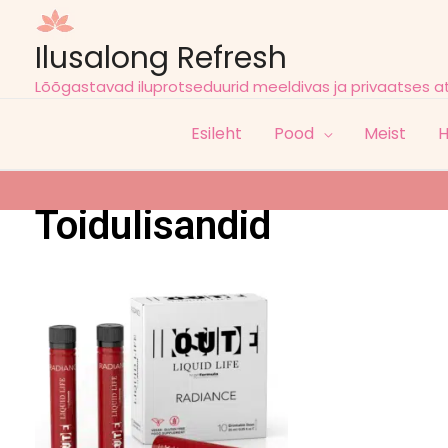
Ilusalong Refresh
Lõõgastavad iluprotseduurid meeldivas ja privaatses 
Esileht
Pood
Meist
H
Toidulisandid