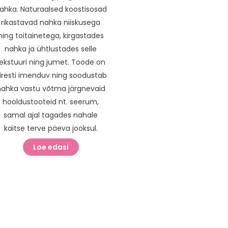
ahka. Naturaalsed koostisosad
rikastavad nahka niiskusega
ning toitainetega, kirgastades
nahka ja ühtlustades selle
ekstuuri ning jumet. Toode on
iiresti imenduv ning soodustab
nahka vastu võtma järgnevaid
hooldustooteid nt. seerum,
samal ajal tagades nahale
kaitse terve päeva jooksul.
Loe edasi