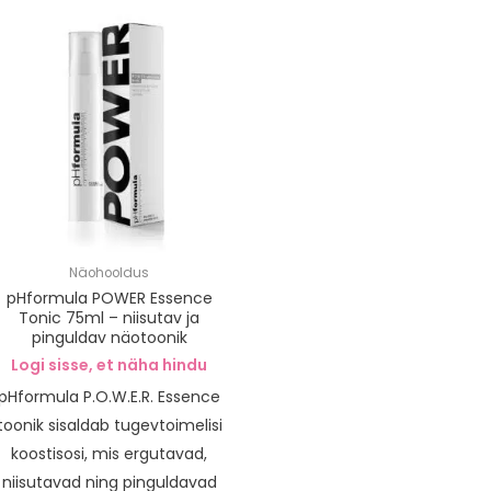
Näohooldus
pHformula POWER Essence
Tonic 75ml – niisutav ja
pinguldav näotoonik
Logi sisse, et näha hindu
pHformula P.O.W.E.R. Essence
toonik sisaldab tugevtoimelisi
koostisosi, mis ergutavad,
niisutavad ning pinguldavad