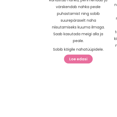
n
värskendab nahka peale
puhastamist ning sobib
suurepäraselt naha
niisutamiseks kuuma ilmaga.
t
Saab kasutada meigi alla ja
k
peale.
Sobib kõigile nahatüüpidele.
Loe edasi