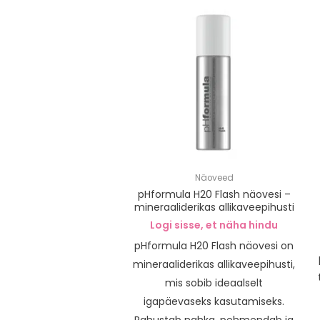
Näoveed
pHformula H20 Flash näovesi –
mineraaliderikas allikaveepihusti
Logi sisse, et näha hindu
pHformula H20 Flash näovesi on
mineraaliderikas allikaveepihusti,
mis sobib ideaalselt
igapäevaseks kasutamiseks.
Rahustab nahka, pehmendab ja