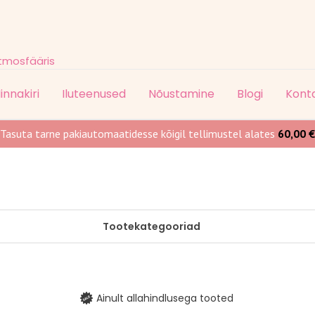
atmosfääris
innakiri
Iluteenused
Nõustamine
Blogi
Kont
Tasuta tarne pakiautomaatidesse kõigil tellimustel alates
60,00
€
Tootekategooriad
Ainult allahindlusega tooted