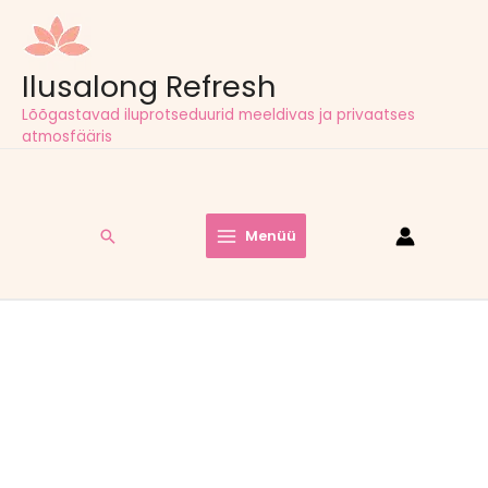
Ilusalong Refresh
Lõõgastavad iluprotseduurid meeldivas ja privaatses
atmosfääris
Tasuta tarne pakiautomaatidesse kõigil tellimustel alates
60,00
€
Menüü