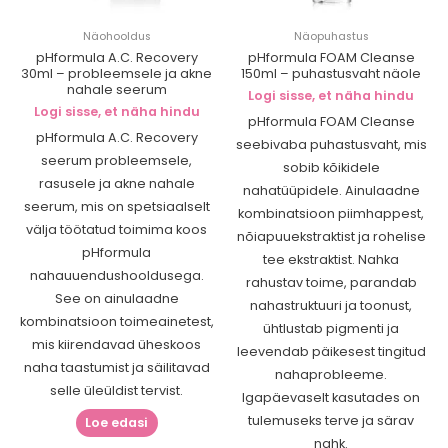
Näohooldus
Näopuhastus
pHformula A.C. Recovery
pHformula FOAM Cleanse
30ml – probleemsele ja akne
150ml – puhastusvaht näole
nahale seerum
Logi sisse, et näha hindu
Logi sisse, et näha hindu
pHformula FOAM Cleanse
pHformula A.C. Recovery
seebivaba puhastusvaht, mis
seerum probleemsele,
sobib kõikidele
rasusele ja akne nahale
nahatüüpidele. Ainulaadne
seerum, mis on spetsiaalselt
kombinatsioon piimhappest,
välja töötatud toimima koos
nõiapuuekstraktist ja rohelise
pHformula
tee ekstraktist. Nahka
nahauuendushooldusega.
rahustav toime, parandab
See on ainulaadne
nahastruktuuri ja toonust,
kombinatsioon toimeainetest,
ühtlustab pigmenti ja
mis kiirendavad üheskoos
leevendab päikesest tingitud
naha taastumist ja säilitavad
nahaprobleeme.
selle üleüldist tervist.
Igapäevaselt kasutades on
tulemuseks terve ja särav
Loe edasi
nahk.