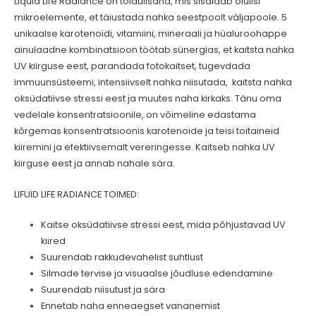
Liquid Life Radiance on toidulisand, mis sisaldab olulisi
mikroelemente, et täiustada nahka seestpoolt väljapoole. 5
unikaalse karotenoidi, vitamiini, mineraali ja hüaluroohappe
ainulaadne kombinatsioon töötab sünergias, et kaitsta nahka
UV kiirguse eest, parandada fotokaitset, tugevdada
immuunsüsteemi, intensiivselt nahka niisutada, kaitsta nahka
oksüdatiivse stressi eest ja muutes naha kirkaks. Tänu oma
vedelale konsentratsioonile, on võimeline edastama
kõrgemas konsentratsioonis karotenoide ja teisi toitaineid
kiiremini ja efektiivsemalt vereringesse. Kaitseb nahka UV
kiirguse eest ja annab nahale sära.
LIFUID LIFE RADIANCE TOIMED:
Kaitse oksüdatiivse stressi eest, mida põhjustavad UV
kiired
Suurendab rakkudevahelist suhtlust
Silmade tervise ja visuaalse jõudluse edendamine
Suurendab niisutust ja sära
Ennetab naha enneaegset vananemist