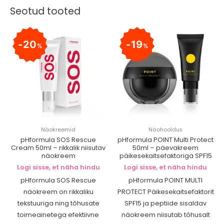
Seotud tooted
20
19
%
%
Näokreemid
Näohooldus
pHformula SOS Rescue
pHformula POINT Multi Protect
Cream 50ml – rikkalik niisutav
50ml – päevakreem
näokreem
päikesekaitsefaktoriga SPF15
Logi sisse, et näha hindu
Logi sisse, et näha hindu
pHformula SOS Rescue
pHformula POINT MULTI
näokreem on rikkaliku
PROTECT Päikesekaitsefaktorit
tekstuuriga ning tõhusate
SPF15 ja peptiide sisaldav
toimeainetega efektiivne
näokreem niisutab tõhusalt