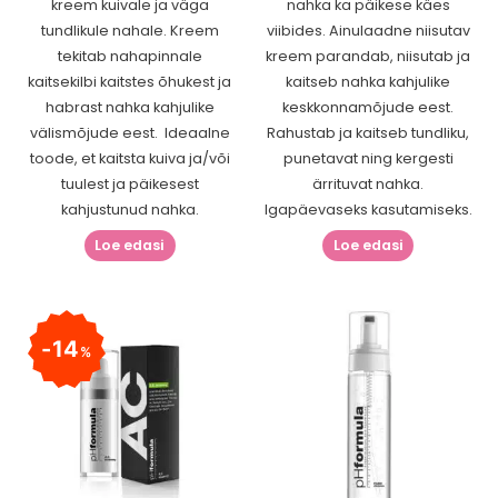
kreem kuivale ja väga
nahka ka päikese käes
tundlikule nahale. Kreem
viibides. Ainulaadne niisutav
tekitab nahapinnale
kreem parandab, niisutab ja
kaitsekilbi kaitstes õhukest ja
kaitseb nahka kahjulike
habrast nahka kahjulike
keskkonnamõjude eest.
välismõjude eest. Ideaalne
Rahustab ja kaitseb tundliku,
toode, et kaitsta kuiva ja/või
punetavat ning kergesti
tuulest ja päikesest
ärrituvat nahka.
kahjustunud nahka.
Igapäevaseks kasutamiseks.
Loe edasi
Loe edasi
14
%