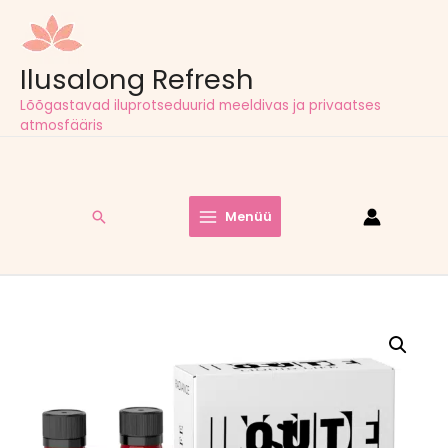
Ilusalong Refresh
Lõõgastavad iluprotseduurid meeldivas ja privaatses
atmosfääris
Tasuta tarne pakiautomaatidesse kõigil tellimustel alates
60,00
€
Search
Menüü
Main
Menu