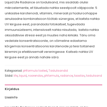
Liquid Life Radiance on toidulisand, mis sisaldab olulisi
mikroelemente, et täiustada nahka seestpoolt väljapoole. 5
unikaalse karotenoidi, vitamiini, mineraali ja hüaluroohappe
ainulaadne kombinatsioon töötab sünergias, et kaitsta nahka
UV kiirguse eest, parandada fotokaitset, tugevdada
immuunsüsteemi, intensiivselt nahka niisutada, kaitsta nahka
oksüdatiivse stressi eest ja muutes naha kirkaks. Tänu oma
vedelale konsentratsioonile, on võimeline edastama
kõrgemas konsentratsioonis karotenoide ja teisi toitaineid
kiiremini ja efektiivsemalt vereringesse. Kaitseb nahka UV
kiirguse eest ja annab nahale sära.
Kategooriad:
pHformula tooted
,
Toidulisandid
Sildid:
life
,
liquid
,
noorendav
,
phformula
,
radiance
,
taastav
,
toidulisand
Kirjeldus
Lisainfo