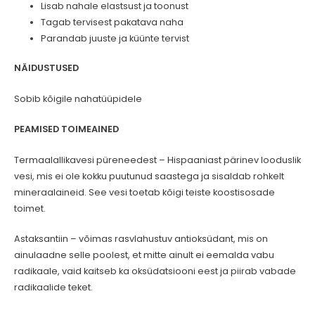
Lisab nahale elastsust ja toonust
Tagab tervisest pakatava naha
Parandab juuste ja küünte tervist
NÄIDUSTUSED
Sobib kõigile nahatüüpidele
PEAMISED TOIMEAINED
Termaalallikavesi püreneedest – Hispaaniast pärinev looduslik
vesi, mis ei ole kokku puutunud saastega ja sisaldab rohkelt
mineraalaineid. See vesi toetab kõigi teiste koostisosade
toimet.
Astaksantiin – võimas rasvlahustuv antioksüdant, mis on
ainulaadne selle poolest, et mitte ainult ei eemalda vabu
radikaale, vaid kaitseb ka oksüdatsiooni eest ja piirab vabade
radikaalide teket.