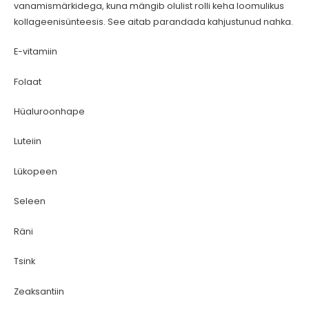
vanamismärkidega, kuna mängib olulist rolli keha loomulikus
kollageenisünteesis. See aitab parandada kahjustunud nahka.
E-vitamiin
Folaat
Hüaluroonhape
Luteiin
Lükopeen
Seleen
Räni
Tsink
Zeaksantiin