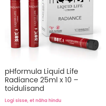
Esileht
/
pHformula tooted
/ pHformula Liquid Life Radiance 25ml x 10
– toidulisand
pHformula Liquid Life
Radiance 25ml x 10 –
toidulisand
Logi sisse, et näha hindu