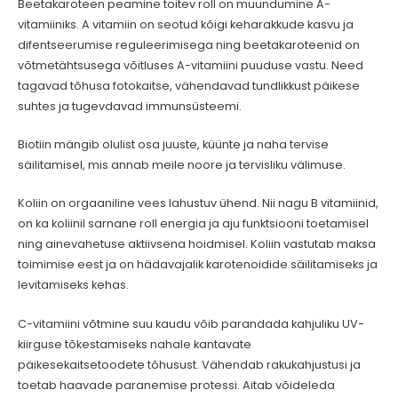
Beetakaroteen peamine toitev roll on muundumine A-
vitamiiniks. A vitamiin on seotud kõigi keharakkude kasvu ja
difentseerumise reguleerimisega ning beetakaroteenid on
võtmetähtsusega võitluses A-vitamiini puuduse vastu. Need
tagavad tõhusa fotokaitse, vähendavad tundlikkust päikese
suhtes ja tugevdavad immunsüsteemi.
Biotiin mängib olulist osa juuste, küünte ja naha tervise
säilitamisel, mis annab meile noore ja tervisliku välimuse.
Koliin on orgaaniline vees lahustuv ühend. Nii nagu B vitamiinid,
on ka koliinil sarnane roll energia ja aju funktsiooni toetamisel
ning ainevahetuse aktiivsena hoidmisel. Koliin vastutab maksa
toimimise eest ja on hädavajalik karotenoidide säilitamiseks ja
levitamiseks kehas.
C-vitamiini võtmine suu kaudu võib parandada kahjuliku UV-
kiirguse tõkestamiseks nahale kantavate
päikesekaitsetoodete tõhusust. Vähendab rakukahjustusi ja
toetab haavade paranemise protessi. Aitab võideleda