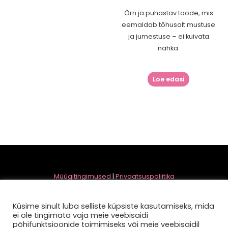
Õrn ja puhastav toode, mis
eemaldab tõhusalt mustuse
ja jumestuse – ei kuivata
nahka.
Loe edasi
Müügitingimused
|
Privaatsuspoliitika
OÜ Refresh | Reg. kood 11420538
Tüve 20, 13418, Tallinn, Harju maakond, Eesti Vabariik
Küsime sinult luba selliste küpsiste kasutamiseks, mida
ei ole tingimata vaja meie veebisaidi
põhifunktsioonide toimimiseks või meie veebisaidil