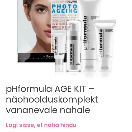
Esileht
/
Näohoolduskomplektid
/ pHformula AGE KIT –
näohoolduskomplekt vananevale nahale
pHformula AGE KIT –
näohoolduskomplekt
vananevale nahale
Logi sisse, et näha hindu