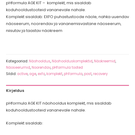
pHformula AGE KIT – komplekt, mis sisaldab
koduhooldustooteid vananevale nahale.
Komplekt sisaldab: EXFO puhastustoode näole, nahka uuendav
näoseerum, noorendav ja vananemisvastane näoseerum,
niisutav ja taastav näokreem
Kategooriad:
Näohooldus
,
Näohoolduskomplektid
,
Näokreemid
,
Näoseerumid
,
Noorendav
,
pHformula tooted
Sildid:
active
,
age
,
exfo
,
komplekt
,
phformula
,
post
,
recovery
Kirjeldus
pHformula AGE KIT näohooldus komplekt, mis sisaldab
koduhooldustooteid vananevale nahale.
Komplekt sisaldab: