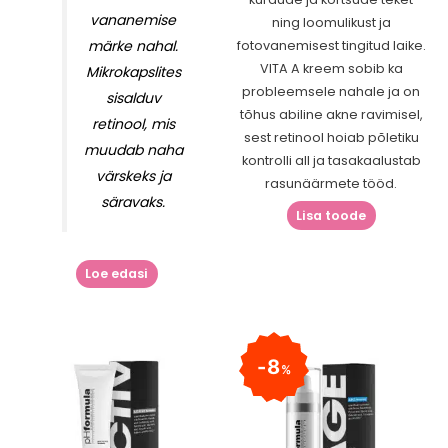
vananemise
ning loomulikust ja
märke nahal.
fotovanemisest tingitud laike.
VITA A kreem sobib ka
Mikrokapslites
probleemsele nahale ja on
sisalduv
tõhus abiline akne ravimisel,
retinool, mis
sest retinool hoiab põletiku
muudab naha
kontrolli all ja tasakaalustab
värskeks ja
rasunäärmete tööd.
säravaks.
Lisa toode
Loe edasi
8
%