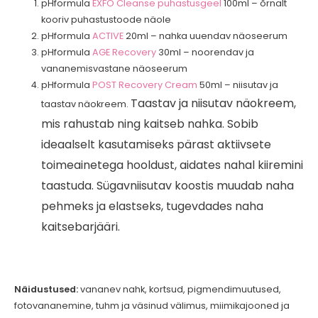
pHformula
EXFO Cleanse puhastusgeel
100ml – õrnalt
kooriv puhastustoode näole
pHformula
ACTIVE
20ml – nahka uuendav näoseerum
pHformula
AGE Recovery
30ml – noorendav ja
vananemisvastane näoseerum
pHformula
POST Recovery Cream
50ml – niisutav ja
Taastav ja niisutav näokreem,
taastav näokreem.
mis rahustab ning kaitseb nahka. Sobib
ideaalselt kasutamiseks pärast aktiivsete
toimeainetega hooldust, aidates nahal kiiremini
taastuda. Sügavniisutav koostis muudab naha
pehmeks ja elastseks, tugevdades naha
kaitsebarjääri.
Näidustused:
vananev nahk, kortsud, pigmendimuutused,
fotovananemine, tuhm ja väsinud välimus, miimikajooned ja