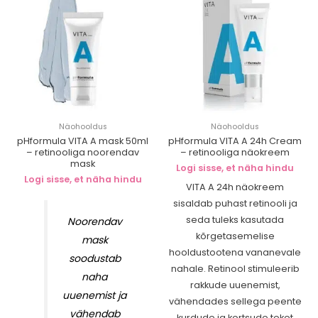
Näohooldus
Näohooldus
pHformula VITA A mask 50ml
pHformula VITA A 24h Cream
– retinooliga noorendav
– retinooliga näokreem
mask
Logi sisse, et näha hindu
Logi sisse, et näha hindu
VITA A 24h näokreem
sisaldab puhast retinooli ja
seda tuleks kasutada
Noorendav
kõrgetasemelise
mask
hooldustootena vananevale
soodustab
nahale. Retinool stimuleerib
naha
rakkude uuenemist,
uuenemist ja
vähendades sellega peente
vähendab
kurdude ja kortsude teket