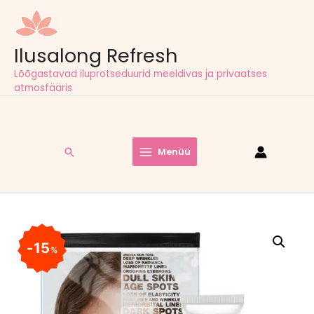
Ilusalong Refresh
Lõõgastavad iluprotseduurid meeldivas ja privaatses
atmosfääris
Tasuta tarne pakiautomaatidesse kõigil tellimustel alates
60,00
€
Search
Menüü
Main
Menu
15
%