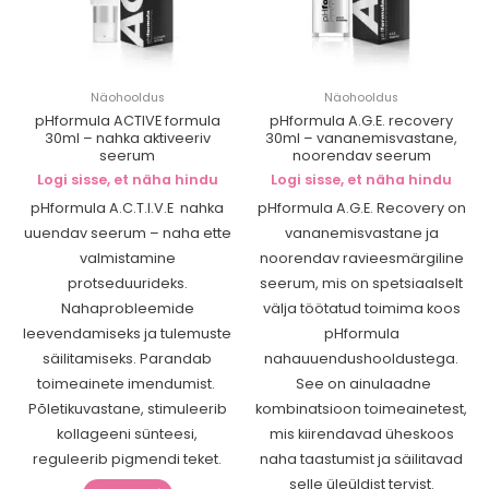
Näohooldus
Näohooldus
pHformula ACTIVE formula
pHformula A.G.E. recovery
30ml – nahka aktiveeriv
30ml – vananemisvastane,
seerum
noorendav seerum
Logi sisse, et näha hindu
Logi sisse, et näha hindu
pHformula A.C.T.I.V.E
nahka
pHformula A.G.E. Recovery on
uuendav seerum – naha ette
vananemisvastane ja
valmistamine
noorendav ravieesmärgiline
protseduurideks.
seerum, mis on spetsiaalselt
Nahaprobleemide
välja töötatud toimima koos
leevendamiseks ja tulemuste
pHformula
säilitamiseks. Parandab
nahauuendushooldustega.
toimeainete imendumist.
See on ainulaadne
Põletikuvastane, stimuleerib
kombinatsioon toimeainetest,
kollageeni sünteesi,
mis kiirendavad üheskoos
reguleerib pigmendi teket.
naha taastumist ja säilitavad
selle üleüldist tervist.