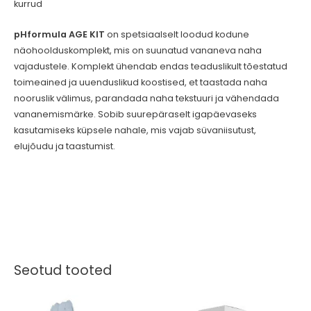
kurrud
pHformula AGE KIT
on spetsiaalselt loodud kodune
näohoolduskomplekt, mis on suunatud vananeva naha
vajadustele. Komplekt ühendab endas teaduslikult tõestatud
toimeained ja uuenduslikud koostised, et taastada naha
nooruslik välimus, parandada naha tekstuuri ja vähendada
vananemismärke. Sobib suurepäraselt igapäevaseks
kasutamiseks küpsele nahale, mis vajab süvaniisutust,
elujõudu ja taastumist.
Seotud tooted