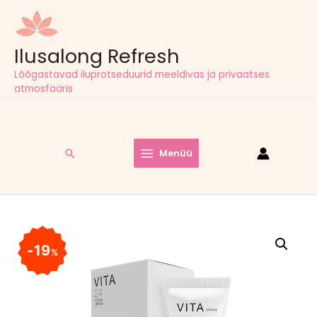
Ilusalong Refresh
Lõõgastavad iluprotseduurid meeldivas ja privaatses
atmosfääris
Tasuta tarne pakiautomaatidesse kõigil tellimustel alates
60,00
€
Search
Menüü
Main
Menu
19
%