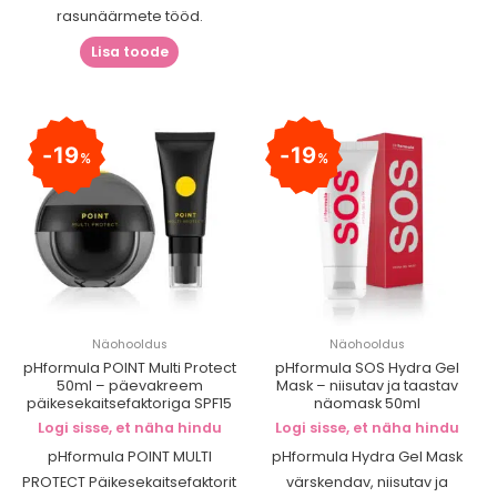
rasunäärmete tööd.
Lisa toode
19
19
%
%
Näohooldus
Näohooldus
pHformula POINT Multi Protect
pHformula SOS Hydra Gel
50ml – päevakreem
Mask – niisutav ja taastav
päikesekaitsefaktoriga SPF15
näomask 50ml
Logi sisse, et näha hindu
Logi sisse, et näha hindu
pHformula POINT MULTI
pHformula Hydra Gel Mask
PROTECT Päikesekaitsefaktorit
värskendav, niisutav ja