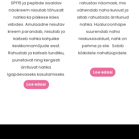
SPF15 ja peptiide sisaldav
rahustav näomask, mis
näokreem niisutab tõhusalt
vähendab naha kuivust ja
nahka ka päikese käes
aitab rahustada ärritunud
viibides. Ainulaadne niisutav
nahka. Hüaluroonhape
kreem parandab, niisutab ja
suurendab naha
kaitseb nahka kahjulike
niiskussisaldust, nahk on
keskkonnamõjude eest.
pehme ja sile. Sobib
Rahustab ja kaitseb tundliku,
kõikidele nahatüüpidele.
punetavat ning kergesti
ärrituvat nahka.
Loe edasi
Igapäevaseks kasutamiseks.
Loe edasi