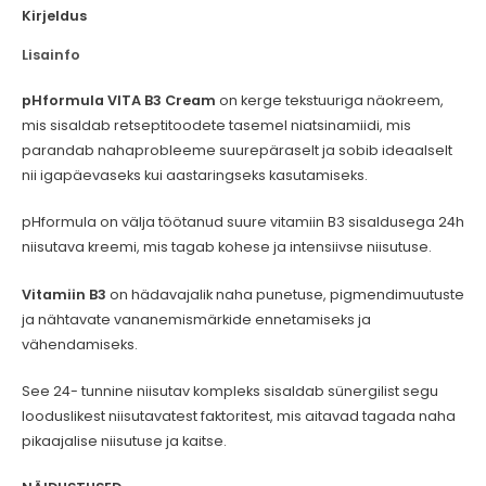
kogus
Kirjeldus
Lisainfo
pHformula VITA B3 Cream
on kerge tekstuuriga näokreem,
mis sisaldab retseptitoodete tasemel niatsinamiidi, mis
parandab nahaprobleeme suurepäraselt ja sobib ideaalselt
nii igapäevaseks kui aastaringseks kasutamiseks.
pHformula on välja töötanud suure vitamiin B3 sisaldusega 24h
niisutava kreemi, mis tagab kohese ja intensiivse niisutuse.
Vitamiin B3
on hädavajalik naha punetuse, pigmendimuutuste
ja nähtavate vananemismärkide ennetamiseks ja
vähendamiseks.
See 24- tunnine niisutav kompleks sisaldab sünergilist segu
looduslikest niisutavatest faktoritest, mis aitavad tagada naha
pikaajalise niisutuse ja kaitse.