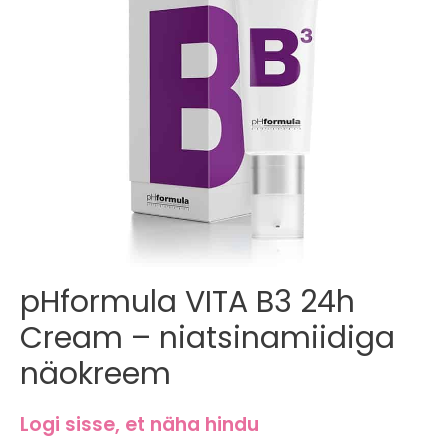
Esileht
/
Näohooldus
/ pHformula VITA B3 24h Cream –
niatsinamiidiga näokreem
pHformula VITA B3 24h
Cream – niatsinamiidiga
näokreem
Logi sisse, et näha hindu