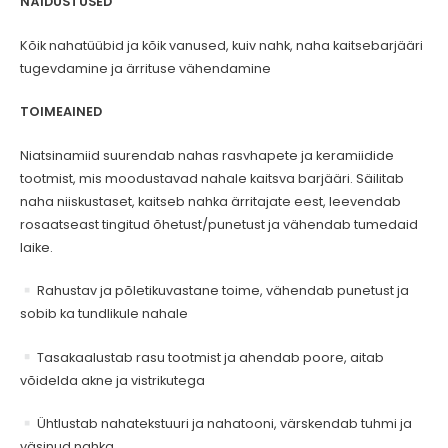
NÄIDUSTUSED
Kõik nahatüübid ja kõik vanused, kuiv nahk, naha kaitsebarjääri
tugevdamine ja ärrituse vähendamine
TOIMEAINED
Niatsinamiid suurendab nahas rasvhapete ja keramiidide
tootmist, mis moodustavad nahale kaitsva barjääri. Säilitab
naha niiskustaset, kaitseb nahka ärritajate eest, leevendab
rosaatseast tingitud õhetust/punetust ja vähendab tumedaid
laike.
Rahustav ja põletikuvastane toime, vähendab punetust ja
sobib ka tundlikule nahale
Tasakaalustab rasu tootmist ja ahendab poore, aitab
võidelda akne ja vistrikutega
Ühtlustab nahatekstuuri ja nahatooni, värskendab tuhmi ja
väsinud nahka