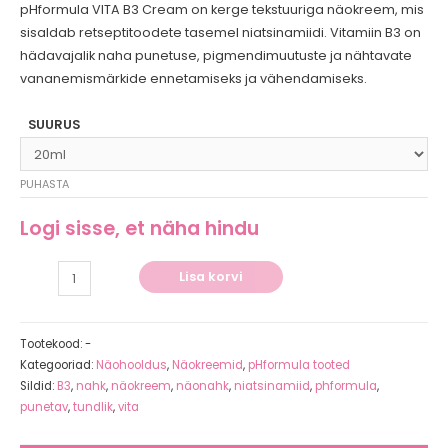
pHformula VITA B3 Cream on kerge tekstuuriga näokreem, mis
sisaldab retseptitoodete tasemel niatsinamiidi. Vitamiin B3 on
hädavajalik naha punetuse, pigmendimuutuste ja nähtavate
vananemismärkide ennetamiseks ja vähendamiseks.
SUURUS
PUHASTA
Logi sisse, et näha hindu
pHformula
Lisa korvi
VITA
B3
24h
Tootekood:
-
Cream
Kategooriad:
Näohooldus
,
Näokreemid
,
pHformula tooted
Sildid:
B3
,
nahk
,
näokreem
,
näonahk
,
niatsinamiid
,
phformula
,
-
punetav
,
tundlik
,
vita
niatsinamiidiga
näokreem