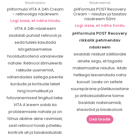
Näohooldus
Näokreemid
pHformula VITA A 24h Cream
pHFormula POST Recovery
– retinooliga näokreem
Cream – niisutav ja taastav
näokreem 50ml
Logi sisse, et näha hindu
Logi sisse, et näha hindu
VITA A 24h näokreem
pHformula POST Recovery
sisaldab puhast retinooli ja
rikkalik pehmendav
seda tuleks kasutada
näokreem
kõrgetasemelise
sisaldab niiskust säilitavate
hooldustootena vananevale
ainete segu, et tagada
nahale. Retinool stimuleerib
maksimaalne niisutus. Aitab
rakkude uuenemist,
hetkega leevendada naha
vähendades sellega peente
kuivust. Lisaks on sellele
kurdude ja kortsude teket
suurepärane põletikuvastane
ning loomulikust ja
ja antioksüdatiivne toime.
fotovanemisest tingitud laike.
Sisaldab niatsinamiidi,
VITA A kreem sobib ka
sheavõid ja bisabolooli.
probleemsele nahale ja on
tõhus abiline akne ravimisel,
Lisa toode
sest retinool hoiab põletiku
kontrolli all ja tasakaalustab