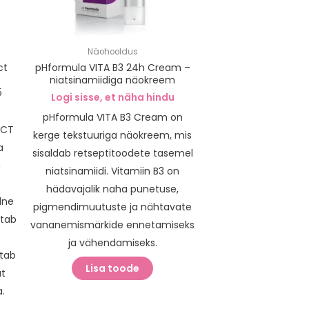
Näohooldus
ct
pHformula VITA B3 24h Cream –
niatsinamiidiga näokreem
5
Logi sisse, et näha hindu
pHformula VITA B3 Cream on
ECT
kerge tekstuuriga näokreem, mis
a
sisaldab retseptitoodete tasemel
m
niatsinamiidi. Vitamiin B3 on
hädavajalik naha punetuse,
dne
pigmendimuutuste ja nähtavate
utab
vananemismärkide ennetamiseks
ja vähendamiseks.
tab
Lisa toode
at
.
.