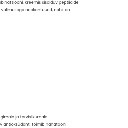
inatsiooni. Kreemis sisalduv peptiidide
ud välimusega näokontuurid, nahk on
gimale ja tervislikumale
ev antioksüdant, toimib nahatooni