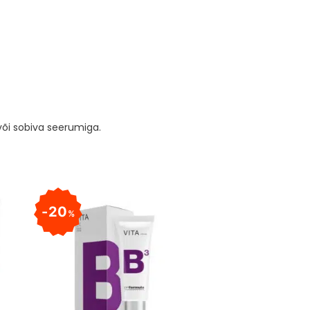
või sobiva seerumiga.
20
%