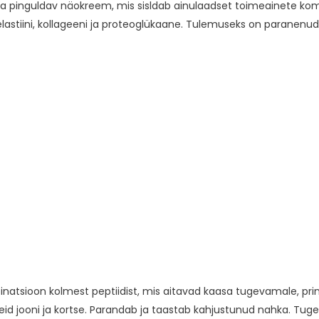
 pinguldav näokreem, mis sisldab ainulaadset toimeainete komb
elastiini, kollageeni ja proteoglükaane. Tulemuseks on paranen
natsioon kolmest peptiidist, mis aitavad kaasa tugevamale, prin
d jooni ja kortse. Parandab ja taastab kahjustunud nahka. Tug