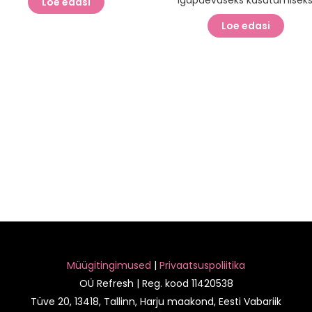
Loe edasi
Loe edasi
Müügitingimused
|
Privaatsuspoliitika
OÜ Refresh | Reg. kood 11420538
Tüve 20, 13418, Tallinn, Harju maakond, Eesti Vabariik