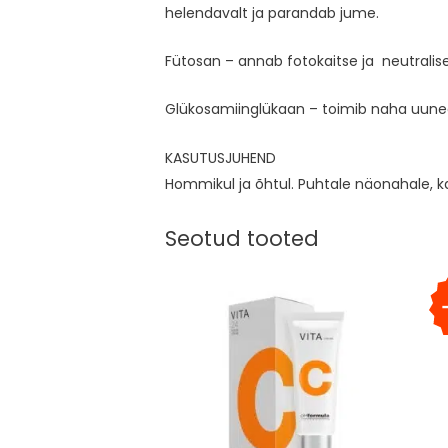
helendavalt ja parandab jume.
Fütosan – annab fotokaitse ja neutral
Glükosamiinglükaan – toimib naha uune
KASUTUSJUHEND
Hommikul ja õhtul. Puhtale näonahale, k
Seotud tooted