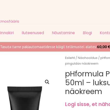
atmosfääris
innakiri
Iluteenused
Nõustamine
Blogi
Kont
Tasuta tarne pakiautomaatidesse kõigil tellimustel alates
60,00
€
Esileht
/
Näohooldus
/ pHfor
pinguldav näokreem
pHformula P
50ml – luksu
näokreem
Logi sisse, et näh