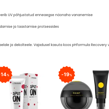
iseerib UV põhjustatud enneaegse näonaha vananemise
damise ja taastamise protsessides
aelale ja dekolteele. Vajadusel kasuta koos pHformula Recovery 
14
19
%
%