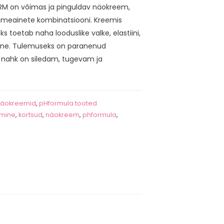
RM on võimas ja pinguldav näokreem,
oimeainete kombinatsiooni. Kreemis
s toetab naha looduslike valke, elastiini,
aane. Tulemuseks on paranenud
 nahk on siledam, tugevam ja
äokreemid
,
pHformula tooted
mine
,
kortsud
,
näokreem
,
phformula
,