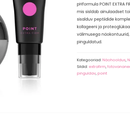
pHformula POINT EXTRA FI
mis sisldab ainulaadset t
sisalduv peptiidide komplek
kollageeni ja proteoglük
välimusega näokontuurid,
pinguldatud.
Kategooriad:
Näohooldus
,
N
Sildid:
extrafirm
,
fotovanane
pinguldav
,
point