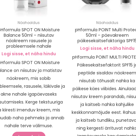
Näohooldus
Näohooldus
pHformula SPOT ON Moisture
pHformula POINT Multi Prote
Balance 50ml – niisutav
50ml – päevakreem
näokreem rasusele ja
päikesekaitsefaktoriga SPF1
probleemsele nahale
Logi sisse, et näha hindu
Logi sisse, et näha hindu
pHformula POINT MULTI PROT
pHformula SPOT ON Moisture
Päikesekaitsefaktorit SPF15 j
lance on niisutav ja matistav
peptiide sisaldav näokree
näokreem, mis sobib
niisutab tõhusalt nahka ka
bleemsele, rasusele, läikivale ja
päikese käes viibides. Ainulaa
akne nahale igapäevaseks
niisutav kreem parandab, niis
sutamiseks. Kerge tekstuuriga
ja kaitseb nahka kahjulike
a kiiresti imenduv kreem, mis
keskkonnamõjude eest. Rahus
udab naha pehmeks ja annab
ja kaitseb tundliku, punetav
nahale terve välimuse.
ning kergesti ärrituvat nahka
Igapäevaseks kasutamiseks