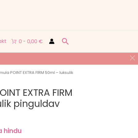
Search
akt
0 -
0,00
€
mula POINT EXTRA FIRM 50ml – luksulik
OINT EXTRA FIRM
lik pinguldav
a hindu