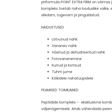
pHformula POINT EXTRA FIRM on võimas ja
kompleks toetab naha looduslike valke, 
siledam, tugevam ja pinguldatud.
NÄIDUSTUSED
Lõtvunud nahk
Vananev nahk
Väsinud ja dehüdreeritud nahk
Fotovananemine
Kurrud ja kortsud
Tuhm jume
Kõikidele nahatüüpidele
PEAMISED TOIMEAINED
Peptiidide kompleks – eksklusiivne kombi
väljanägemisele. Aitab vähendada peenei