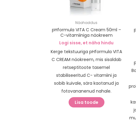
Näohooldus
pHformula VITA C Cream 50ml –
C-vitamiiniga näokreem
Logi sisse, et näha hindu
Kerge tekstuuriga pHformula VITA
C CREAM näokreem, mis sisaldab
retseptitoote tasemel
Ba
stabiliseeritud C- vitamiini ja
sobib kuivale, sära kaotanud ja
pro
fotovananenud nahale.
ka
Lisa toode
j
mu