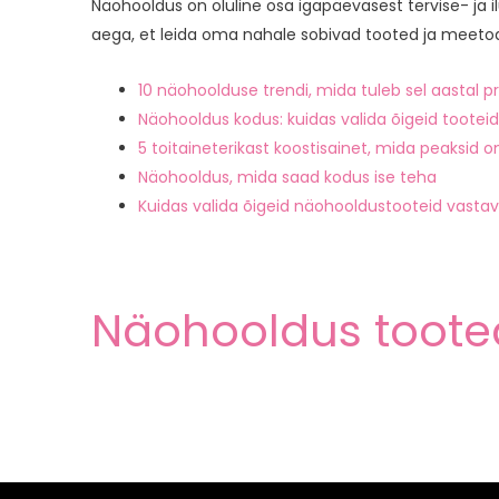
Näohooldus on oluline osa igapäevasest tervise- ja il
aega, et leida oma nahale sobivad tooted ja meetod
10 näohoolduse trendi, mida tuleb sel aastal p
Näohooldus kodus: kuidas valida õigeid tootei
5 toitaineterikast koostisainet, mida peaksi
Näohooldus, mida saad kodus ise teha
Kuidas valida õigeid näohooldustooteid vastav
Näohooldus toote