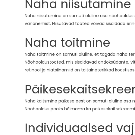
Naha niisutamine
Naha niisutamine on samuti oluline osa näohoolduses
vananemist. Niisutavad tooted võivad sisaldada erine
Naha toitmine
Naha toitmine on samuti oluline, et tagada naha tervi
Näohooldustooted, mis sisaldavad antioksüdante, vit
retinool ja niatsiinamiid on toitaineterikkad koostiso
Päikesekaitsekre
Naha kaitsmine päikese eest on samuti oluline osa 
Näohooldus peaks hõlmama ka päikesekaitsekreemi k
Individuaalsed va