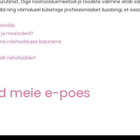
urutiinist. Õige näohooldusmeetodi ja toodete valimine aitab säili
id ning võimalusel külastage professionaalset ilusalongi, et 
roovida
d ja meetodeid?
d oma näohoolduses kasutama
alt nahatüübile?
d meie e-poes