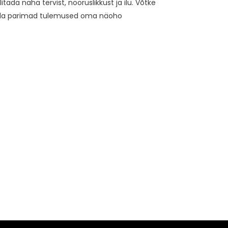
tada naha tervist, nooruslikkust ja ilu. Võtke
saada parimad tulemused oma näoho