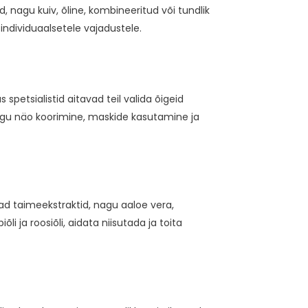
nagu kuiv, õline, kombineeritud või tundlik
individuaalsetele vajadustele.
petsialistid aitavad teil valida õigeid
 nagu näo koorimine, maskide kasutamine ja
vad taimeekstraktid, nagu aaloe vera,
i ja roosiõli, aidata niisutada ja toita