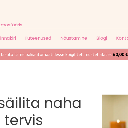
atmosfääris
innakiri
Iluteenused
Nõustamine
Blogi
Kont
Tasuta tarne pakiautomaatidesse kõigil tellimustel alates
60,00
€
äilita naha
 tervis