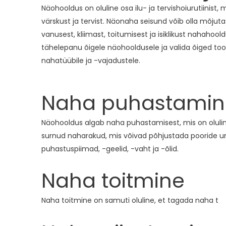
Näohooldus on oluline osa ilu- ja tervishoiurutiinist, 
värskust ja tervist. Näonaha seisund võib olla mõjut
vanusest, kliimast, toitumisest ja isiklikust nahahoold
tähelepanu õigele näohooldusele ja valida õiged to
nahatüübile ja -vajadustele.
Naha puhastamin
Näohooldus algab naha puhastamisest, mis on olulin
surnud naharakud, mis võivad põhjustada pooride u
puhastuspiimad, -geelid, -vaht ja -õlid.
Naha toitmine
Naha toitmine on samuti oluline, et tagada naha t