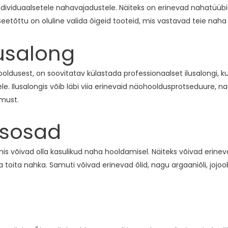
iduaalsetele nahavajadustele. Näiteks on erinevad nahatüübid, 
etõttu on oluline valida õigeid tooteid, mis vastavad teie naha 
lusalong
usest, on soovitatav külastada professionaalset ilusalongi, kus s
le. Ilusalongis võib läbi viia erinevaid näohooldusprotseduure,
imust.
isosad
mis võivad olla kasulikud naha hooldamisel. Näiteks võivad erine
toita nahka. Samuti võivad erinevad õlid, nagu argaaniõli, jojoobiõl