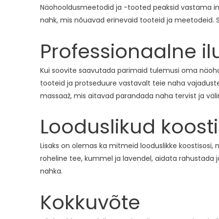
Näohooldusmeetodid ja -tooted peaksid vastama indiv
nahk, mis nõuavad erinevaid tooteid ja meetodeid. Se
Professionaalne i
Kui soovite saavutada parimaid tulemusi oma näohoold
tooteid ja protseduure vastavalt teie naha vajaduste
massaaž, mis aitavad parandada naha tervist ja väl
Looduslikud koost
Lisaks on olemas ka mitmeid looduslikke koostisosi, 
roheline tee, kummel ja lavendel, aidata rahustada ja 
nahka.
Kokkuvõte