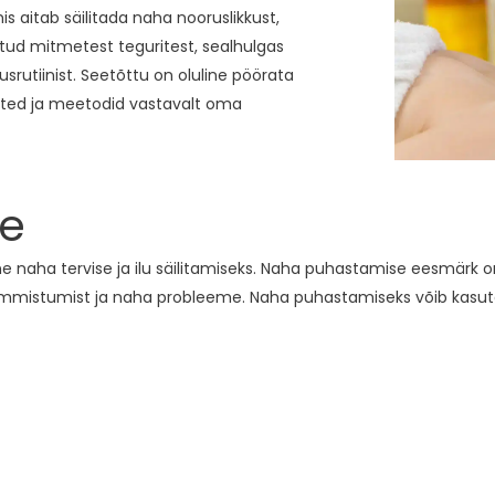
mis aitab säilitada naha nooruslikkust,
atud mitmetest teguritest, sealhulgas
usrutiinist. Seetõttu on oluline pöörata
oted ja meetodid vastavalt oma
e
e naha tervise ja ilu säilitamiseks. Naha puhastamise eesmärk o
mmistumist ja naha probleeme. Naha puhastamiseks võib kasuta