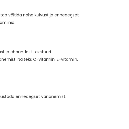
itab vältida naha kuivust ja enneaegset
amiinid.
st ja ebaühtlast tekstuuri.
emist. Näiteks C-vitamiin, E-vitamiin,
õhjustada enneaegset vananemist.