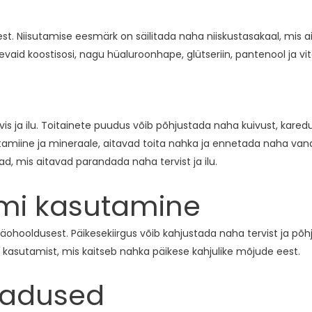
t. Niisutamise eesmärk on säilitada naha niiskustasakaal, mis a
vaid koostisosi, nagu hüaluroonhape, glütseriin, pantenool ja vit
s ja ilu. Toitainete puudus võib põhjustada naha kuivust, karedu
amiine ja mineraale, aitavad toita nahka ja ennetada naha vanan
sad, mis aitavad parandada naha tervist ja ilu.
emi kasutamine
näohooldusest. Päikesekiirgus võib kahjustada naha tervist ja p
asutamist, mis kaitseb nahka päikese kahjulike mõjude eest.
jadused