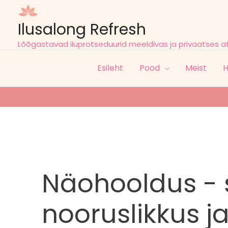
Ilusalong Refresh
Lõõgastavad iluprotseduurid meeldivas ja privaatses 
Esileht
Pood
Meist
H
Näohooldus - s
nooruslikkus ja