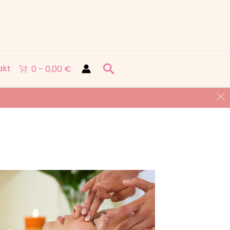
akt
0 -
0,00
€